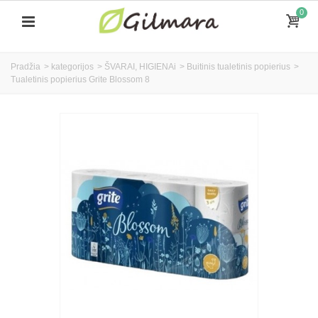
0
Pradžia
>
kategorijos
>
ŠVARAI, HIGIENAi
>
Buitinis tualetinis popierius
>
Tualetinis popierius Grite Blossom 8