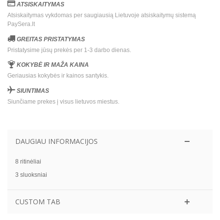
ATSISKAITYMAS
Atsiskaitymas vykdomas per saugiausią Lietuvoje atsiskaitymų sistemą
PaySera.lt
GREITAS PRISTATYMAS
Pristatysime jūsų prekės per 1-3 darbo dienas.
KOKYBĖ IR MAŽA KAINA
Geriausias kokybės ir kainos santykis.
SIUNTIMAS
Siunčiame prekes į visus lietuvos miestus.
DAUGIAU INFORMACIJOS
8 ritinėliai
3 sluoksniai
CUSTOM TAB