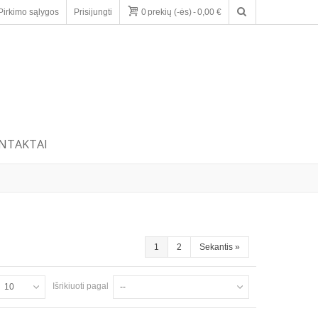
Pirkimo sąlygos
Prisijungti
0
prekių (-ės)
-
0,00 €
NTAKTAI
1
2
Sekantis
»
Išrikiuoti pagal
10
--