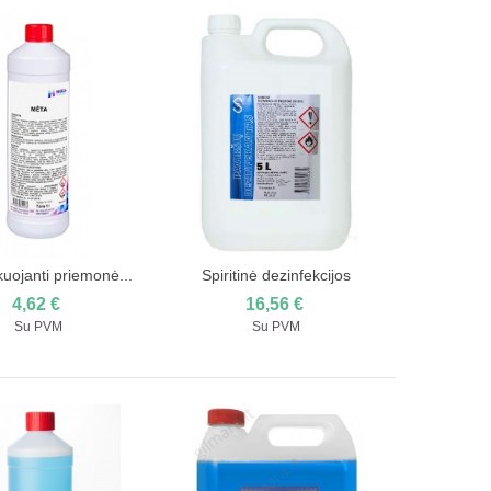
uojanti priemonė...
Spiritinė dezinfekcijos
ėti į pirkinių krepšelį
Įdėti į pirkinių krepšelį
priemonė 5l
4,62 €
16,56 €
Su PVM
Su PVM