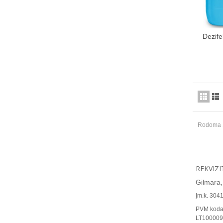
Dezife
Rodoma 1 
REKVIZI
Gilmara, 
Įm.k. 304
PVM koda
LT100009