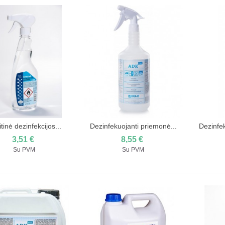
itinė dezinfekcijos...
Dezinfekuojanti priemonė...
Dezinfek
Įdėti į pirkinių krepšelį
Įdėti į pirkinių krepšelį
Įd
3,51 €
8,55 €
Su PVM
Su PVM