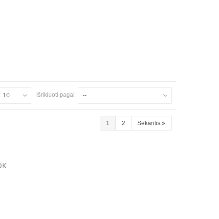
Išrikiuoti pagal
10
--
1
2
Sekantis
»
OK