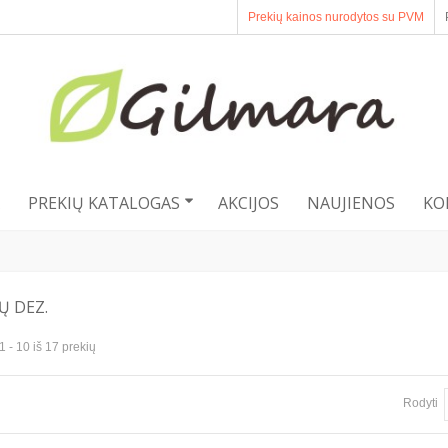
Prekių kainos nurodytos su PVM
PREKIŲ KATALOGAS
AKCIJOS
NAUJIENOS
KO
Ų DEZ.
- 10 iš 17 prekių
Rodyti