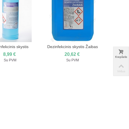
nfekcinis skystis
Dezinfekcinis skystis Žaibas
ėti į pirkinių krepšelį
Įdėti į pirkinių krepšelį
"Žaibas" 1kg
5l
8,99 €
20,62 €
Krepšelis
Su PVM
Su PVM
Viršus