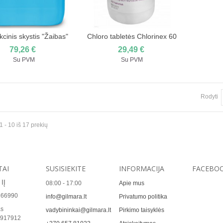
kcinis skystis "Žaibas"
Chloro tabletės Chlorinex 60
Įdėti į pirkinių krepšelį
20l
79,26 €
29,49 €
Su PVM
Su PVM
Rodyti
- 10 iš 17 prekių
TAI
SUSISIEKITE
INFORMACIJA
FACEBO
IĮ
08:00 - 17:00
Apie mus
166990
info@gilmara.lt
Privatumo politika
s
vadybininkai@gilmara.lt
Pirkimo taisyklės
917912