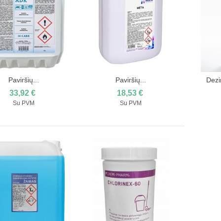
Paviršių...
Paviršių...
Dezi
Įdėti į pirkinių krepšelį
Įdėti į pirkinių krepšelį
Įd
33,92 €
18,53 €
Su PVM
Su PVM