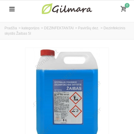
0
Pradžia
>
kategorijos
>
DEZINFEKTANTAI
>
Paviršių dez.
>
Dezinfekcinis
skystis Žaibas 5l