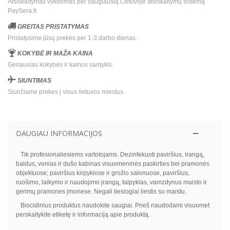
Atsiskaitymas vykdomas per saugiausią Lietuvoje atsiskaitymų sistemą
PaySera.lt
GREITAS PRISTATYMAS
Pristatysime jūsų prekės per 1-3 darbo dienas.
KOKYBĖ IR MAŽA KAINA
Geriausias kokybės ir kainos santykis.
SIUNTIMAS
Siunčiame prekes į visus lietuvos miestus.
DAUGIAU INFORMACIJOS
Tik profesionaliesiems vartotojams. Dezinfekuoti paviršius, irangą,
baldus, vonias ir dušo kabinas visuomeninės paskirties bei pramonės
objektuose; paviršius kirpyklose ir grožio salonuose, paviršius,
ruošimo, laikymo ir naudojimo įrangą, talpyklas, vamzdynus maisto ir
gerimų pramones įmonese. Negali tiesiogiai liestis su maistu.
Biocidinius produktus naudokite saugiai. Prieš naudodami visuomet
perskaitykite etiketę ir informaciją apie produktą.