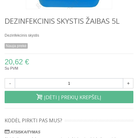
DEZINFEKCINIS SKYSTIS ŽAIBAS 5L
Dezinfekcinis skystis
Nauja prekė
20,62 €
Su PVM
-
+
ĮDĖTI Į PREKIŲ KREPŠELĮ
KODĖL PIRKTI PAS MUS?
ATSISKAITYMAS