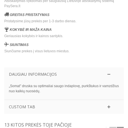
Atsiskaitymas vykdomas per saugiausią Lietuvoje atsiskaitymų sistemą
PaySera.lt
GREITAS PRISTATYMAS
Pristatysime jūsų prekės per 1-3 darbo dienas.
KOKYBĖ IR MAŽA KAINA
Geriausias kokybės ir kainos santykis.
SIUNTIMAS
Siunčiame prekes į visus lietuvos miestus.
DAUGIAU INFORMACIJOS
„Somat” druska su optimaliai saugo indaplovę, purkštukus ir vamzdžius
nuo kalkių nuosėdų.
CUSTOM TAB
13 KITOS PREKĖS TOJE PAČIOJE