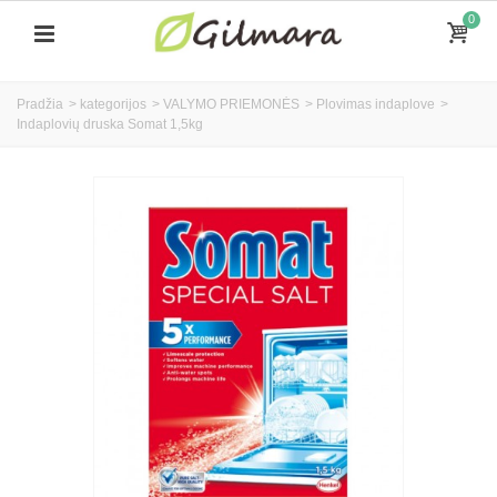
0
Pradžia
>
kategorijos
>
VALYMO PRIEMONĖS
>
Plovimas indaplove
>
Indaplovių druska Somat 1,5kg