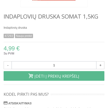
INDAPLOVIŲ DRUSKA SOMAT 1,5KG
Indaplovių druska
47293
Nauja prekė
4,99 €
Su PVM
-
+
ĮDĖTI Į PREKIŲ KREPŠELĮ
KODĖL PIRKTI PAS MUS?
ATSISKAITYMAS