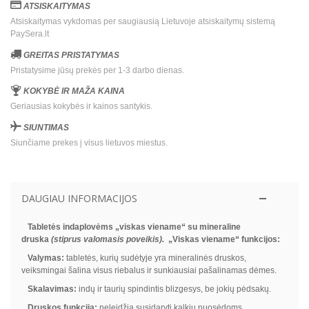
ATSISKAITYMAS
Atsiskaitymas vykdomas per saugiausią Lietuvoje atsiskaitymų sistemą
PaySera.lt
GREITAS PRISTATYMAS
Pristatysime jūsų prekės per 1-3 darbo dienas.
KOKYBĖ IR MAŽA KAINA
Geriausias kokybės ir kainos santykis.
SIUNTIMAS
Siunčiame prekes į visus lietuvos miestus.
DAUGIAU INFORMACIJOS
Tabletės indaplovėms „viskas viename“ su mineraline
druska
(stiprus valomasis poveikis).
„Viskas viename“ funkcijos:
Valymas:
tabletės, kurių sudėtyje yra mineralinės druskos,
veiksmingai šalina visus riebalus ir sunkiausiai pašalinamas dėmes.
Skalavimas:
indų ir taurių spindintis blizgesys, be jokių pėdsakų.
Druskos funkcija:
neleidžia susidaryti kalkių nuosėdoms.