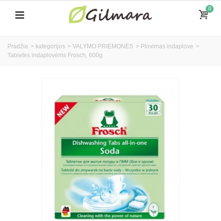
0
Pradžia
>
kategorijos
>
VALYMO PRIEMONĖS
>
Plovimas indaplove
>
Tabletės indaplovėms Frosch, 600g