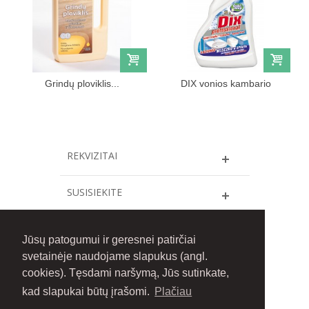
Grindų ploviklis...
DIX vonios kambario
valiklis...
REKVIZITAI
SUSISIEKITE
INFORMACIJA
Jūsų patogumui ir geresnei patirčiai
svetainėje naudojame slapukus (angl.
FACEBOOK
cookies). Tęsdami naršymą, Jūs sutinkate,
kad slapukai būtų įrašomi.
Plačiau