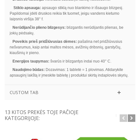
Stiklo apsauga:
apsaugo stiklą nuo blankimo ir išsaugo blizgesį.
Papildomai įdėti druskos reikia tik tuomet, jeigu vandens kietumo
laipsnis viršija 38° f.
Nerūdijančio plieno blizgesys:
blizgantis nerūdijantis plienas, be
jokių pėdsakų.
Poveikis prieš pridžiūvusias dėmes:
pašalina net pridžiūvusius
nešvarumus, kaip antai maltos mėsos, avižinių dribsnių, garstyčių,
kiaušinių ir pieno.
Energijos taupymas:
švarūs ir blizgantys indai nuo 40° C.
Naudojimo būdas:
Dozavimas: 1 tabletė = 1 plovimas. Atidarykite
apsauginį lakštą ir įmeskite tabletę į produktui skirtą indaplovės skyrių.
CUSTOM TAB
13 KITOS PREKĖS TOJE PAČIOJE
KATEGORIJOJE: