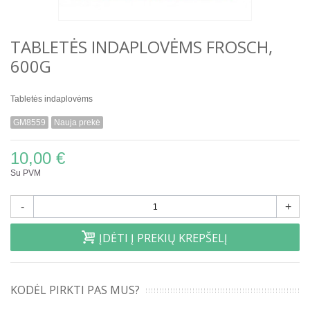
TABLETĖS INDAPLOVĖMS FROSCH,
600G
Tabletės indaplovėms
GM8559
Nauja prekė
10,00 €
Su PVM
-
+
ĮDĖTI Į PREKIŲ KREPŠELĮ
KODĖL PIRKTI PAS MUS?