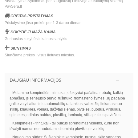
Atsiskaitymas vykdomas per saugiausią Lietuvoje atsiskaitymų sistemą
PaySera.lt
GREITAS PRISTATYMAS
Pristatysime jūsų prekės per 1-3 darbo dienas.
KOKYBĖ IR MAŽA KAINA
Geriausias kokybės ir kainos santykis.
SIUNTIMAS
Siunčiame prekes į visus lietuvos miestus.
DAUGIAU INFORMACIJOS
Melamino kempinėlės - trintukai, efektyviai pašalina riebalų, kalkių
apnašas, įsisenėjusio purvo, tušinuko, flomasterio žymes. Jų pagalba
galite valyti aliuminiu automabilių ratlankius, vabzdžių liekanas nuo
stiklų, kriaukles, vonias, dažytas sienas, plyteles, puodus, virdulius,
spinteles, odinius baldus, plastiką, laminatą, stiklą ir kitus paviršius.
Kempinėlės - trintukai - tai puikus sprendimas visiems, kurie nori
išvalyti namus nenaudodami cheminių ploviklių ir valiklių.
Naudojimo būdas: Sušlapinkite kempinėlę, nuspauskite vandens