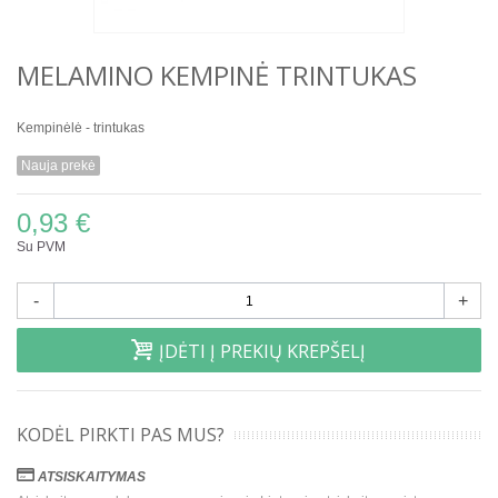
MELAMINO KEMPINĖ TRINTUKAS
Kempinėlė - trintukas
Nauja prekė
0,93 €
Su PVM
-
+
ĮDĖTI Į PREKIŲ KREPŠELĮ
KODĖL PIRKTI PAS MUS?
ATSISKAITYMAS