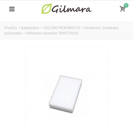
0
Pradžia
>
kategorijos
>
VALYMO REIKMENYS
>
Kempinės, šveistukai,
pašluostės
>
Melamino kempinė TRINTUKAS