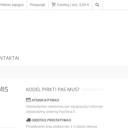
Pirkimo sąlygos
Prisijungti
0
prekių (-ės)
-
0,00 €
NTAKTAI
MIS
KODĖL PIRKTI PAS MUS?
ATSISKAITYMAS
Atsiskaitymas vykdomas per saugiausią Lietuvoje
atsiskaitymų sistemą PaySera.lt
GREITAS PRISTATYMAS
Pristatysime jūsų prekės per 1-3 darbo dienas.