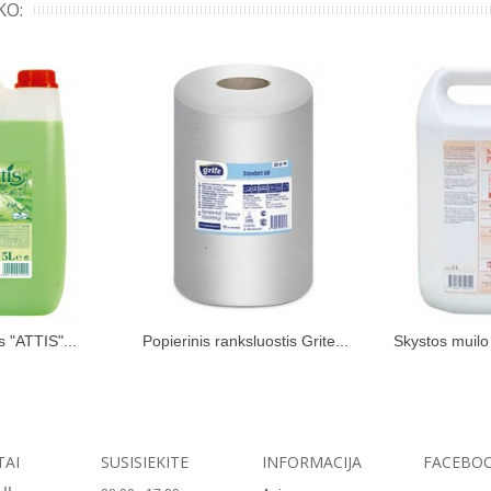
KO:
 "ATTIS"...
Popierinis ranksluostis Grite...
Skystos muilo
kinių krepšelį
Įdėti į pirkinių krepšelį
Įdėti į
TAI
SUSISIEKITE
INFORMACIJA
FACEBO