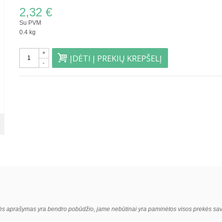
2,32 €
Su PVM
0.4 kg
+
ĮDĖTI Į PREKIŲ KREPŠELĮ
-
kės aprašymas yra bendro pobūdžio, jame nebūtinai yra paminėtos visos prekės sa