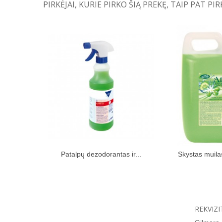
PIRKĖJAI, KURIE PIRKO ŠIĄ PREKĘ, TAIP PAT PIR
Patalpų dezodorantas ir...
Skystas muilas
Įdėti į pirkinių krepšelį
Įdėti į pir
REKVIZI