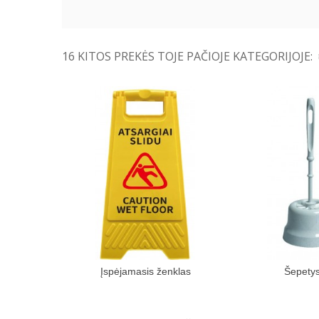
16 KITOS PREKĖS TOJE PAČIOJE KATEGORIJOJE:
Įspėjamasis ženklas
Šepety
Įdėti į pirkinių krepšelį
Įdėti į pir
„Atsargiai...