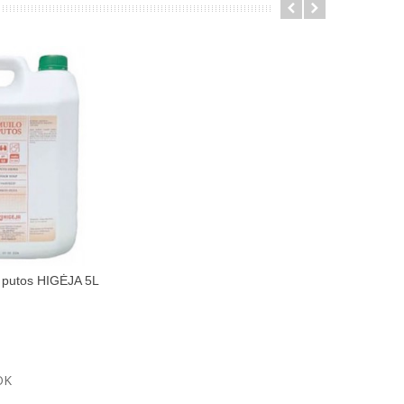
 putos HIGĖJA 5L
 pirkinių krepšelį
OK