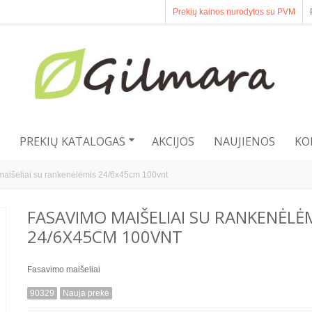
Prekių kainos nurodytos su PVM
PREKIŲ KATALOGAS
AKCIJOS
NAUJIENOS
KO
aišeliai su rankenėlėmis 24/6x45cm 100vnt
FASAVIMO MAIŠELIAI SU RANKENĖLĖ
24/6X45CM 100VNT
Fasavimo maišeliai
90329
Nauja prekė