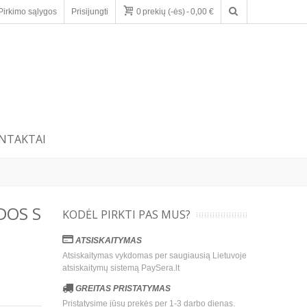
Pirkimo sąlygos
Prisijungti
0
prekių (-ės)
-
0,00 €
NTAKTAI
DOS S
KODĖL PIRKTI PAS MUS?
ATSISKAITYMAS
Atsiskaitymas vykdomas per saugiausią Lietuvoje
atsiskaitymų sistemą PaySera.lt
GREITAS PRISTATYMAS
Pristatysime jūsų prekės per 1-3 darbo dienas.