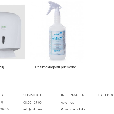
ių...
Dezinfekuojanti priemonė...
kinių krepšelį
Įdėti į pirkinių krepšelį
TAI
SUSISIEKITE
INFORMACIJA
FACEBO
IĮ
08:00 - 17:00
Apie mus
166990
info@gilmara.lt
Privatumo politika