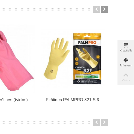
Krepšelis
Ankstesni
Viršus
štinės (tvirtos)...
Pirštines PALMPRO 321 S 6-
Pirštines
 pirkinių krepšelį
Įdėti į pirkinių krepšelį
Įdė
6.5