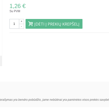
1,26 €
Su PVM
+
ĮDĖTI Į PREKIŲ KREPŠELĮ
-
 aprašymas yra bendro pobūdžio, jame nebūtinai yra paminėtos visos prekės savybė