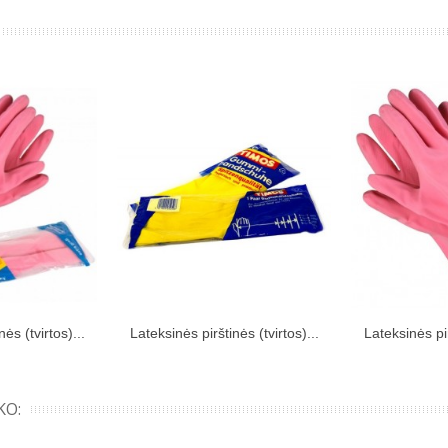
ės (tvirtos)...
Lateksinės pirštinės (tvirtos)...
Lateksinės pir
kinių krepšelį
Įdėti į pirkinių krepšelį
Įdėti į
KO: