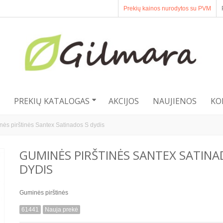
Prekių kainos nurodytos su PVM
PREKIŲ KATALOGAS
AKCIJOS
NAUJIENOS
KO
ės pirštinės Santex Satinados S dydis
GUMINĖS PIRŠTINĖS SANTEX SATINA
DYDIS
Guminės pirštinės
61441
Nauja prekė