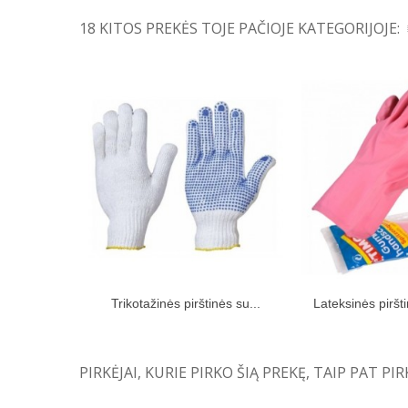
18 KITOS PREKĖS TOJE PAČIOJE KATEGORIJOJE:
Trikotažinės pirštinės su...
Lateksinės pirštin
Įdėti į pirkinių krepšelį
Įdėti į pir
PIRKĖJAI, KURIE PIRKO ŠIĄ PREKĘ, TAIP PAT PIR