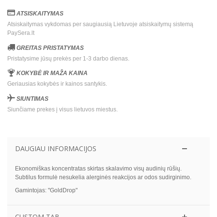
ATSISKAITYMAS
Atsiskaitymas vykdomas per saugiausią Lietuvoje atsiskaitymų sistemą
PaySera.lt
GREITAS PRISTATYMAS
Pristatysime jūsų prekės per 1-3 darbo dienas.
KOKYBĖ IR MAŽA KAINA
Geriausias kokybės ir kainos santykis.
SIUNTIMAS
Siunčiame prekes į visus lietuvos miestus.
DAUGIAU INFORMACIJOS
Ekonomiškas koncentratas skirtas skalavimo visų audinių rūšių.
Subtilus formulė nesukelia alerginės reakcijos ar odos sudirginimo.
Gamintojas: "GoldDrop"
CUSTOM TAB