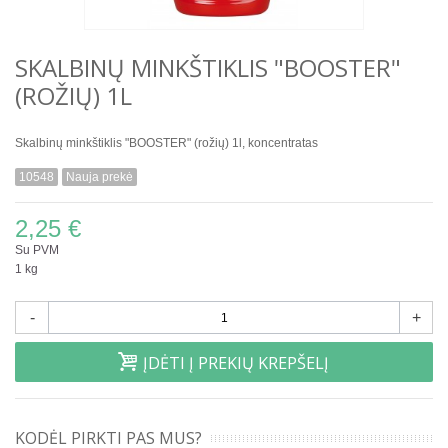
SKALBINŲ MINKŠTIKLIS "BOOSTER"
(ROŽIŲ) 1L
Skalbinų minkštiklis "BOOSTER" (rožių) 1l, koncentratas
10548
Nauja prekė
2,25 €
Su PVM
1 kg
-
+
ĮDĖTI Į PREKIŲ KREPŠELĮ
KODĖL PIRKTI PAS MUS?