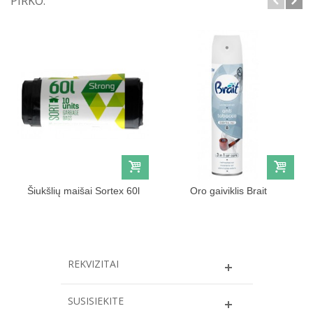
PIRKO:
Šiukšlių maišai Sortex 60l
Oro gaiviklis Brait
antitabacco...
REKVIZITAI
SUSISIEKITE