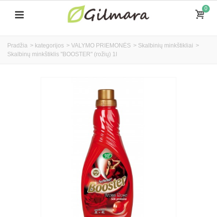
0
Pradžia
>
kategorijos
>
VALYMO PRIEMONĖS
>
Skalbinių minkštikliai
>
Skalbinų minkštiklis "BOOSTER" (rožių) 1l