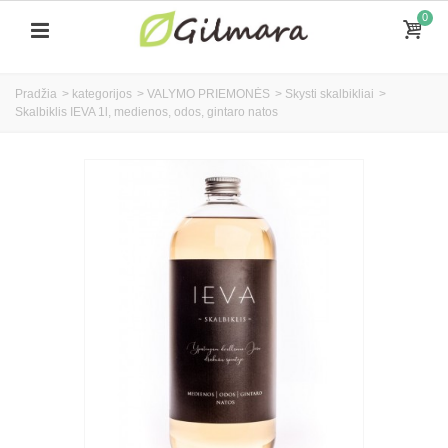
0
Pradžia
>
kategorijos
>
VALYMO PRIEMONĖS
>
Skysti skalbikliai
>
Skalbiklis IEVA 1l, medienos, odos, gintaro natos