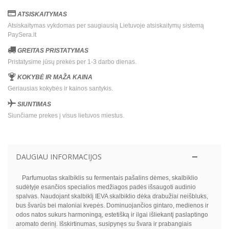
ATSISKAITYMAS
Atsiskaitymas vykdomas per saugiausią Lietuvoje atsiskaitymų sistemą
PaySera.lt
GREITAS PRISTATYMAS
Pristatysime jūsų prekės per 1-3 darbo dienas.
KOKYBĖ IR MAŽA KAINA
Geriausias kokybės ir kainos santykis.
SIUNTIMAS
Siunčiame prekes į visus lietuvos miestus.
DAUGIAU INFORMACIJOS
Parfumuotas skalbiklis su fermentais pašalins dėmes, skalbiklio
sudėtyje esančios specialios medžiagos padės išsaugoti audinio
spalvas. Naudojant skalbiklį IEVA skalbiklio dėka drabužiai neišbluks,
bus švarūs bei maloniai kvepės. Dominuojančios gintaro, medienos ir
odos natos sukurs harmoningą, estetišką ir ilgai išliekantį paslaptingo
aromato derinį. Išskirtinumas, susipynęs su švara ir prabangiais