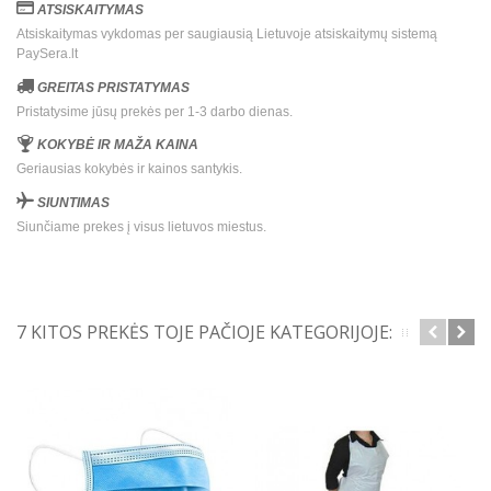
ATSISKAITYMAS
Atsiskaitymas vykdomas per saugiausią Lietuvoje atsiskaitymų sistemą
PaySera.lt
GREITAS PRISTATYMAS
Pristatysime jūsų prekės per 1-3 darbo dienas.
KOKYBĖ IR MAŽA KAINA
Geriausias kokybės ir kainos santykis.
SIUNTIMAS
Siunčiame prekes į visus lietuvos miestus.
7 KITOS PREKĖS TOJE PAČIOJE KATEGORIJOJE: