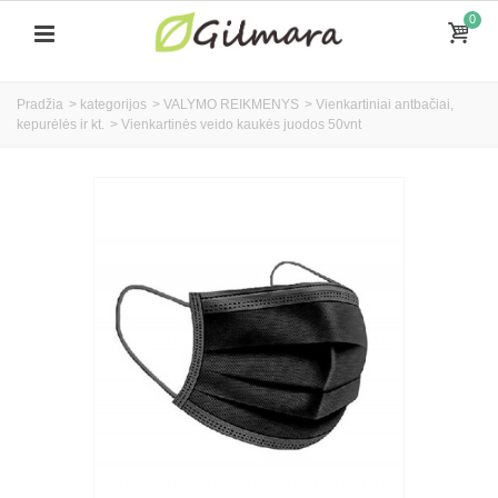
0
Pradžia
>
kategorijos
>
VALYMO REIKMENYS
>
Vienkartiniai antbačiai,
kepurėlės ir kt.
>
Vienkartinės veido kaukės juodos 50vnt