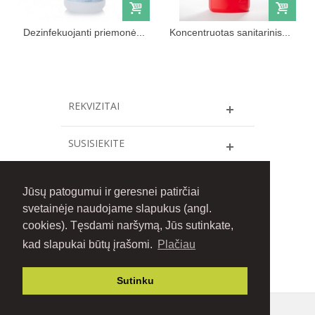
Dezinfekuojanti priemonė...
Koncentruotas sanitarinis...
REKVIZITAI
SUSISIEKITE
INFORMACIJA
Jūsų patogumui ir geresnei patirčiai
svetainėje naudojame slapukus (angl.
FACEBOOK
cookies). Tęsdami naršymą, Jūs sutinkate,
kad slapukai būtų įrašomi.
Plačiau
© 2016 Gilmara.
Mūsų blogas
. Sprendimas
sbyte.lt
Sutinku