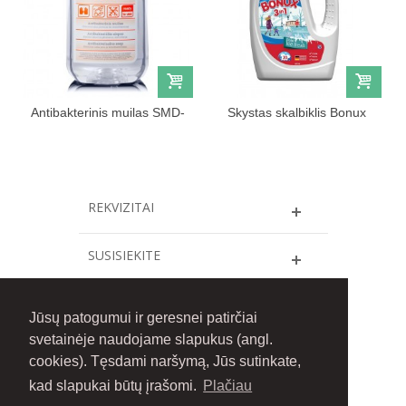
Antibakterinis muilas SMD-
Skystas skalbiklis Bonux
11, 500ml
White,...
REKVIZITAI
SUSISIEKITE
INFORMACIJA
Jūsų patogumui ir geresnei patirčiai
svetainėje naudojame slapukus (angl.
FACEBOOK
cookies). Tęsdami naršymą, Jūs sutinkate,
kad slapukai būtų įrašomi.
Plačiau