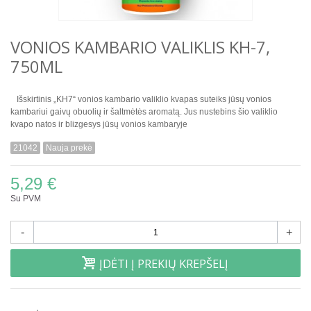
VONIOS KAMBARIO VALIKLIS KH-7,
750ML
Išskirtinis „KH7“ vonios kambario valiklio kvapas suteiks jūsų vonios
kambariui gaivų obuolių ir šaltmėtės aromatą. Jus nustebins šio valiklio
kvapo natos ir blizgesys jūsų vonios kambaryje
21042
Nauja prekė
5,29 €
Su PVM
-
+
ĮDĖTI Į PREKIŲ KREPŠELĮ