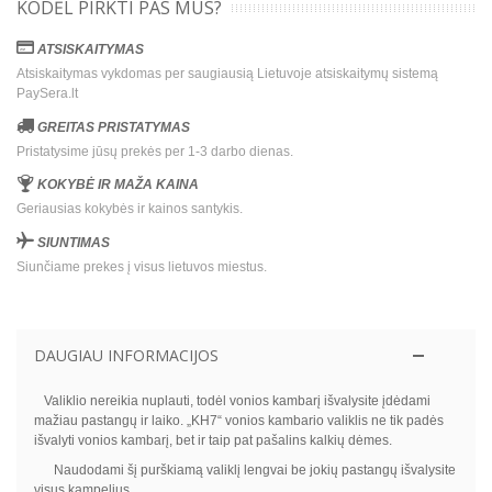
KODĖL PIRKTI PAS MUS?
ATSISKAITYMAS
Atsiskaitymas vykdomas per saugiausią Lietuvoje atsiskaitymų sistemą
PaySera.lt
GREITAS PRISTATYMAS
Pristatysime jūsų prekės per 1-3 darbo dienas.
KOKYBĖ IR MAŽA KAINA
Geriausias kokybės ir kainos santykis.
SIUNTIMAS
Siunčiame prekes į visus lietuvos miestus.
DAUGIAU INFORMACIJOS
Valiklio nereikia nuplauti, todėl vonios kambarį išvalysite įdėdami
mažiau pastangų ir laiko. „KH7“ vonios kambario valiklis ne tik padės
išvalyti vonios kambarį, bet ir taip pat pašalins kalkių dėmes.
Naudodami šį purškiamą valiklį lengvai be jokių pastangų išvalysite
visus kampelius.