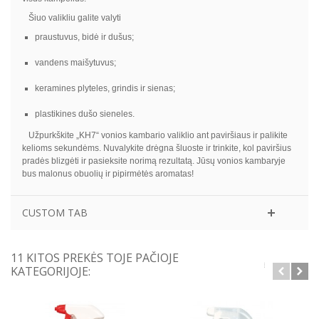
Šiuo valikliu galite valyti
praustuvus, bidė ir dušus;
vandens maišytuvus;
keramines plyteles, grindis ir sienas;
plastikines dušo sieneles.
Užpurkškite „KH7“ vonios kambario valiklio ant paviršiaus ir palikite
kelioms sekundėms.
Nuvalykite drėgna šluoste ir trinkite, kol paviršius
pradės blizgėti ir pasieksite norimą rezultatą. Jūsų vonios kambaryje
bus malonus obuolių ir pipirmėtės aromatas!
CUSTOM TAB
11 KITOS PREKĖS TOJE PAČIOJE
KATEGORIJOJE: