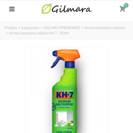
0
Pradžia
>
kategorijos
>
VALYMO PRIEMONĖS
>
Vonios kambario valikliai
>
Vonios kambario valiklis KH-7, 750ml