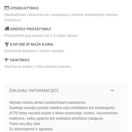
ATSISKAITYMAS
Atsiskaitymas vykdomas per saugiausią Lietuvoje atsiskaitymų sistemą
PaySera.lt
GREITAS PRISTATYMAS
Pristatysime jūsų prekės per 1-3 darbo dienas.
KOKYBĖ IR MAŽA KAINA
Geriausias kokybės ir kainos santykis.
SIUNTIMAS
Siunčiame prekes į visus lietuvos miestus.
DAUGIAU INFORMACIJOS
Skystas muilas skirtas kasdieniniam naudojimui.
Sudėtyje esantys priedai suteikia odai minkštumo bei elastingumo.
ATTIS tinka naudoti maisto ir kitoje pramonėje, buities, visuomeninio
maitinimo, vaikų ugdymo bei sveikatos priežiūros įstaigose.
Tinka visų tipų odai.
Su alyvuogėmis ir agurkais.