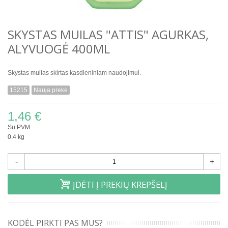
SKYSTAS MUILAS "ATTIS" AGURKAS,
ALYVUOGĖ 400ML
Skystas muilas skirtas kasdieniniam naudojimui.
15215
Nauja prekė
1,46 €
Su PVM
0.4 kg
-
+
ĮDĖTI Į PREKIŲ KREPŠELĮ
KODĖL PIRKTI PAS MUS?