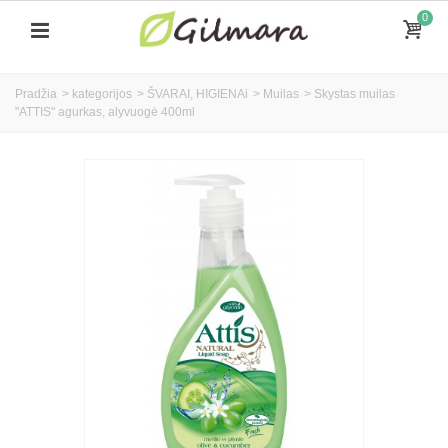
0
Pradžia
>
kategorijos
>
ŠVARAI, HIGIENAi
>
Muilas
>
Skystas muilas
"ATTIS" agurkas, alyvuogė 400ml