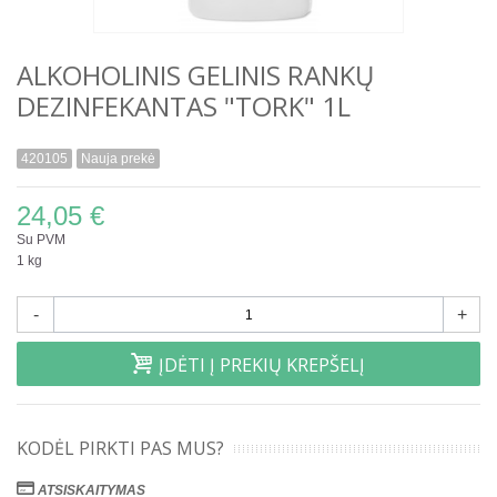
ALKOHOLINIS GELINIS RANKŲ
DEZINFEKANTAS "TORK" 1L
420105
Nauja prekė
24,05 €
Su PVM
1 kg
-
+
ĮDĖTI Į PREKIŲ KREPŠELĮ
KODĖL PIRKTI PAS MUS?
ATSISKAITYMAS