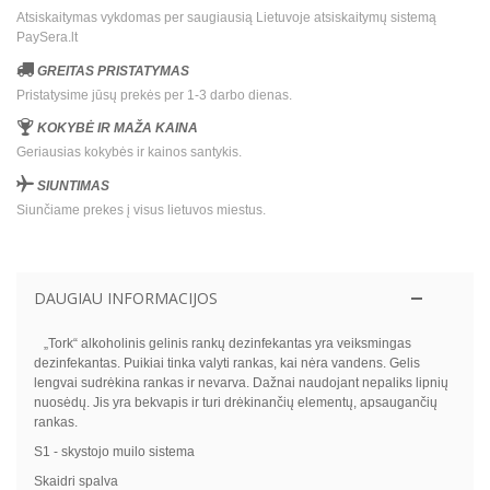
Atsiskaitymas vykdomas per saugiausią Lietuvoje atsiskaitymų sistemą
PaySera.lt
GREITAS PRISTATYMAS
Pristatysime jūsų prekės per 1-3 darbo dienas.
KOKYBĖ IR MAŽA KAINA
Geriausias kokybės ir kainos santykis.
SIUNTIMAS
Siunčiame prekes į visus lietuvos miestus.
DAUGIAU INFORMACIJOS
„Tork“ alkoholinis gelinis rankų dezinfekantas yra veiksmingas
dezinfekantas. Puikiai tinka valyti rankas, kai nėra vandens. Gelis
lengvai sudrėkina rankas ir nevarva. Dažnai naudojant nepaliks lipnių
nuosėdų. Jis yra bekvapis ir turi drėkinančių elementų, apsaugančių
rankas.
S1 - skystojo muilo sistema
Skaidri spalva