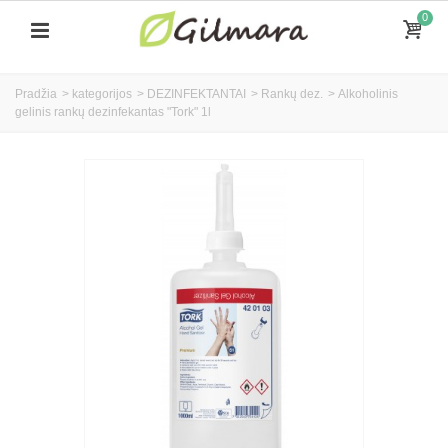
0
Pradžia
>
kategorijos
>
DEZINFEKTANTAI
>
Rankų dez.
>
Alkoholinis
gelinis rankų dezinfekantas "Tork" 1l