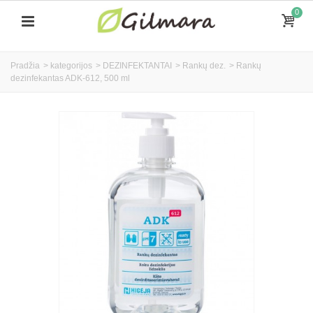
0
Pradžia
>
kategorijos
>
DEZINFEKTANTAI
>
Rankų dez.
>
Rankų
dezinfekantas ADK-612, 500 ml