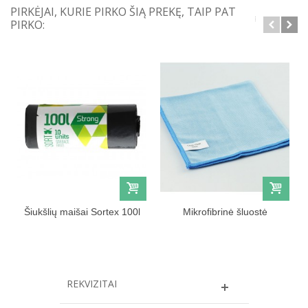
PIRKĖJAI, KURIE PIRKO ŠIĄ PREKĘ, TAIP PAT
PIRKO:
Šiukšlių maišai Sortex 100l
Mikrofibrinė šluostė
langams
REKVIZITAI