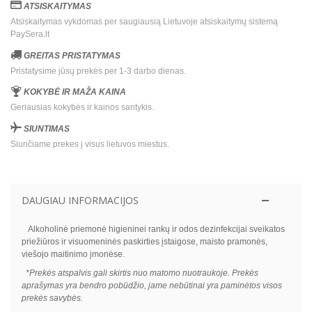
ATSISKAITYMAS
Atsiskaitymas vykdomas per saugiausią Lietuvoje atsiskaitymų sistemą
PaySera.lt
GREITAS PRISTATYMAS
Pristatysime jūsų prekės per 1-3 darbo dienas.
KOKYBĖ IR MAŽA KAINA
Geriausias kokybės ir kainos santykis.
SIUNTIMAS
Siunčiame prekes į visus lietuvos miestus.
DAUGIAU INFORMACIJOS
Alkoholinė priemonė higieninei rankų ir odos dezinfekcijai sveikatos
priežiūros ir visuomeninės paskirties įstaigose, maisto pramonės,
viešojo maitinimo įmonėse.
*Prekės atspalvis gali skirtis nuo matomo nuotraukoje. Prekės
aprašymas yra bendro pobūdžio, jame nebūtinai yra paminėtos visos
prekės savybės.