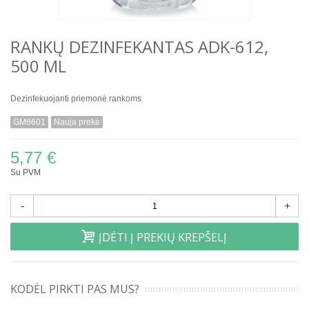
RANKŲ DEZINFEKANTAS ADK-612,
500 ML
Dezinfekuojanti priemonė rankoms
GM8601
Nauja prekė
5,77 €
Su PVM
-
+
ĮDĖTI Į PREKIŲ KREPŠELĮ
KODĖL PIRKTI PAS MUS?