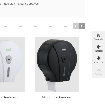
ernaus dizaino, baltos spalvos.
Krepšelis
Ankstesni
Sekantis
Viršus
bo tualetinio
Mini jumbo tualetinio
Maxi 
 pirkinių krepšelį
Įdėti į pirkinių krepšelį
Įdė
eriaus...
popieriaus...
p