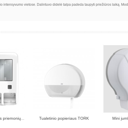
io intensyvumo vietose. Dalintuvo didelė talpa padeda taupyti priežiūros laiką. Mod
s priemonių...
Tualetinio popieriaus TORK
Mini jum
kinių krepšelį
Įdėti į pirkinių krepšelį
Įdėti į
T1...
popi