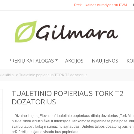
Prekių kainos nurodytos su PVM
PREKIŲ KATALOGAS
AKCIJOS
NAUJIENOS
KO
laikikliai
>
Tualetinio popieriaus TORK T2 dozatorius
TUALETINIO POPIERIAUS TORK T2
DOZATORIUS
Dizaino linijos „Elevation“ tualetinio popieriaus ritinių dozatorius „Tork Mi
puikiai tinka vidutiniškai ir intensyviai lankomose higieninėse patalpose, ku
svarbu taupyti laiką ir sumažinti sąnaudas. Didelės talpos dozatorių bus le
prižiūrėti, nes jame visada bus popieriaus.