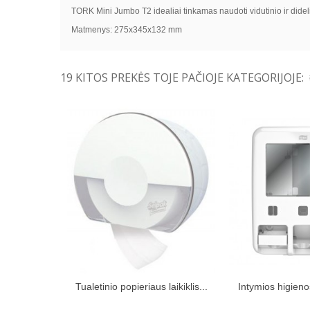
TORK Mini Jumbo T2 idealiai tinkamas naudoti vidutinio ir didel
Matmenys: 275x345x132 mm
19 KITOS PREKĖS TOJE PAČIOJE KATEGORIJOJE:
Tualetinio popieriaus laikiklis...
Intymios higieno
Įdėti į pirkinių krepšelį
Įdėti į pir