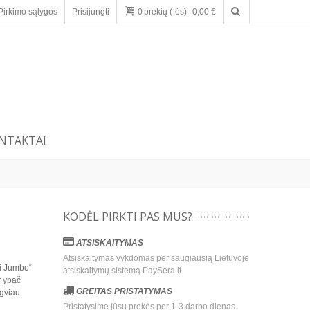
Pirkimo sąlygos
Prisijungti
0
prekių (-ės)
-
0,00 €
NTAKTAI
KODĖL PIRKTI PAS MUS?
ATSISKAITYMAS
Atsiskaitymas vykdomas per saugiausią Lietuvoje
ni Jumbo“
atsiskaitymų sistemą PaySera.lt
r ypač
GREITAS PRISTATYMAS
ngviau
Pristatysime jūsų prekės per 1-3 darbo dienas.