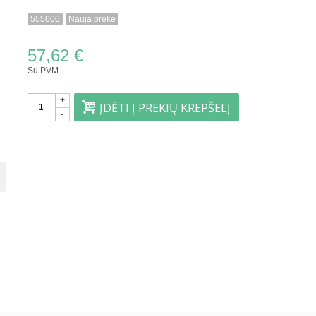
555000
Nauja prekė
57,62 €
Su PVM
+
ĮDĖTI Į PREKIŲ KREPŠELĮ
-