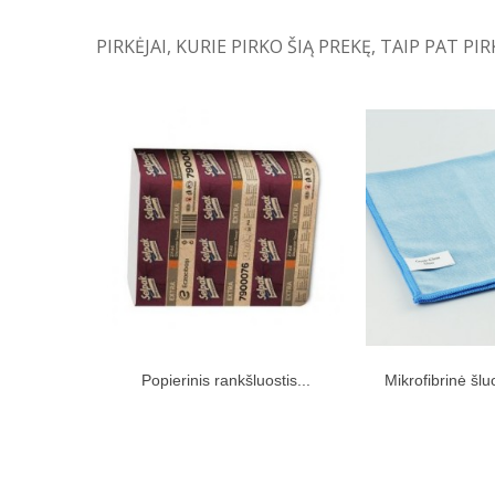
PIRKĖJAI, KURIE PIRKO ŠIĄ PREKĘ, TAIP PAT PIR
Popierinis rankšluostis...
Mikrofibrinė šl
Įdėti į pirkinių krepšelį
Įdėti į pir