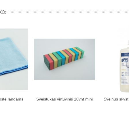
KO:
uostė langams
Šveistukas virtuvinis 10vnt mini
Švelnus skyst
kinių krepšelį
Įdėti į pirkinių krepšelį
Įdėti į