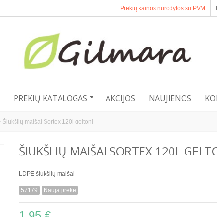
Prekių kainos nurodytos su PVM
PREKIŲ KATALOGAS
AKCIJOS
NAUJIENOS
KO
>
Šiukšlių maišai Sortex 120l geltoni
ŠIUKŠLIŲ MAIŠAI SORTEX 120L GELT
LDPE šiukšlių maišai
57179
Nauja prekė
1,95 €