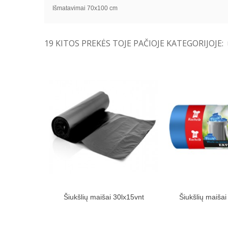
Išmatavimai 70x100 cm
19 KITOS PREKĖS TOJE PAČIOJE KATEGORIJOJE:
Šiukšlių maišai 30lx15vnt
Šiukšlių maišai
Įdėti į pirkinių krepšelį
Įdėti į pir