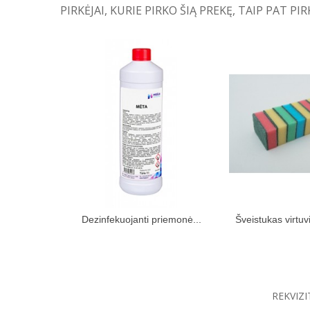
PIRKĖJAI, KURIE PIRKO ŠIĄ PREKĘ, TAIP PAT PIR
Dezinfekuojanti priemonė...
Šveistukas virtuv
Įdėti į pirkinių krepšelį
Įdėti į pir
REKVIZI