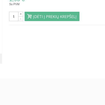
Su PVM
+
ĮDĖTI Į PREKIŲ KREPŠELĮ
-