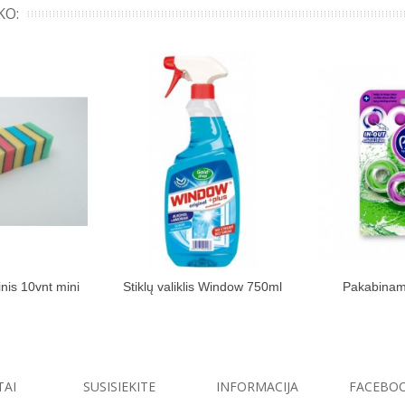
KO:
inis 10vnt mini
Stiklų valiklis Window 750ml
Pakabinama
kinių krepšelį
Įdėti į pirkinių krepšelį
Įdėti į
Br
TAI
SUSISIEKITE
INFORMACIJA
FACEBO