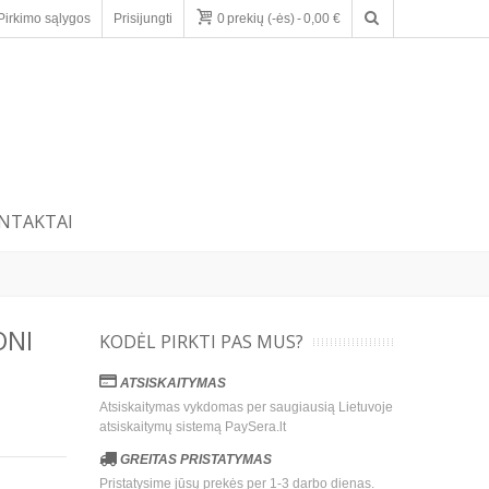
Pirkimo sąlygos
Prisijungti
0
prekių (-ės)
-
0,00 €
NTAKTAI
ONI
KODĖL PIRKTI PAS MUS?
ATSISKAITYMAS
Atsiskaitymas vykdomas per saugiausią Lietuvoje
atsiskaitymų sistemą PaySera.lt
GREITAS PRISTATYMAS
Pristatysime jūsų prekės per 1-3 darbo dienas.