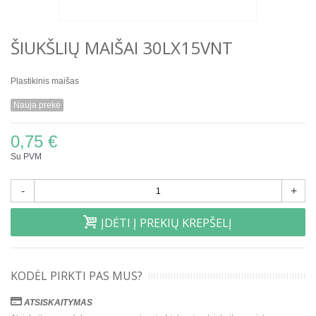
ŠIUKŠLIŲ MAIŠAI 30LX15VNT
Plastikinis maišas
Nauja prekė
0,75 €
Su PVM
-
+
ĮDĖTI Į PREKIŲ KREPŠELĮ
KODĖL PIRKTI PAS MUS?
ATSISKAITYMAS