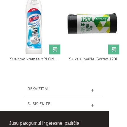
Šveitimo kremas YPLON...
Šiukšlių maišai Sortex 120l
REKVIZITAI
SUSISIEKITE
INFORMACIJA
Jūsų patogumui ir geresnei patirčiai