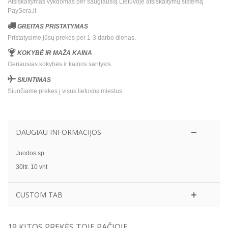
Atsiskaitymas vykdomas per saugiausią Lietuvoje atsiskaitymų sistemą
PaySera.lt
GREITAS PRISTATYMAS
Pristatysime jūsų prekės per 1-3 darbo dienas.
KOKYBĖ IR MAŽA KAINA
Geriausias kokybės ir kainos santykis.
SIUNTIMAS
Siunčiame prekes į visus lietuvos miestus.
DAUGIAU INFORMACIJOS
Juodos sp.
30ltr. 10 vnt
CUSTOM TAB
19 KITOS PREKĖS TOJE PAČIOJE