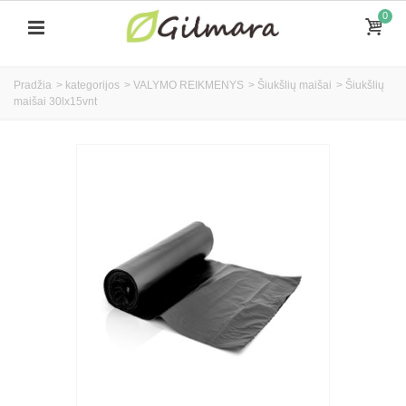
0
Pradžia
>
kategorijos
>
VALYMO REIKMENYS
>
Šiukšlių maišai
>
Šiukšlių
maišai 30lx15vnt