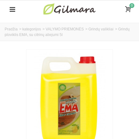
0
Pradžia
>
kategorijos
>
VALYMO PRIEMONĖS
>
Grindų valikliai
>
Grindų
ploviklis EMA, su citrinų aliejumi 5l