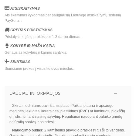
ATSISKAITYMAS
Atsiskaitymas vykdomas per saugiausią Lietuvoje atsiskaitymų sistemą
PaySera.lt
GREITAS PRISTATYMAS
Pristatysime jūsų prekės per 1-3 darbo dienas.
KOKYBĖ IR MAŽA KAINA
Geriausias kokybės ir kainos santykis.
SIUNTIMAS
Siunčiame prekes į visus lietuvos miestus.
DAUGIAU INFORMACIJOS
Skirta mediniams paviršiams plauti. Puikiai plauna ir apsaugo
medines, lakuotas, keramines, plastikines (PVC) ar laminuotų plokščių
grindis, turi antistatinių savybių. Reguliariai naudojant palaiko grindų
natūralią spalvą ir spindesį.
Naudojimo būdas:
2 kamštelius ploviklio praskiesti 5 l šilto vandens.
Gautu tirpalu plauti grindis. Nereikia perplauti švariu vandeniu.