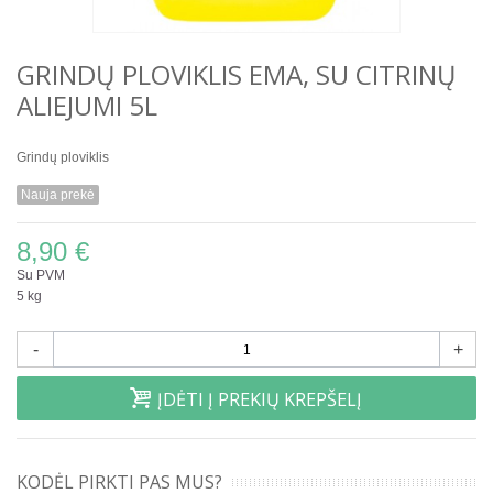
GRINDŲ PLOVIKLIS EMA, SU CITRINŲ
ALIEJUMI 5L
Grindų ploviklis
Nauja prekė
8,90 €
Su PVM
5 kg
-
+
ĮDĖTI Į PREKIŲ KREPŠELĮ
KODĖL PIRKTI PAS MUS?