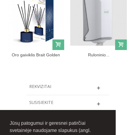
Oro gaiviklis Brait Golden
Ruloninio...
lake...
REKVIZITAI
SUSISIEKITE
INFORMACIJA
Jūsų patogumui ir geresnei patirčiai
svetainėje naudojame slapukus (angl.
FACEBOOK