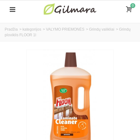
0
Pradžia
>
kategorijos
>
VALYMO PRIEMONĖS
>
Grindų valikliai
>
Grindų
ploviklis FLOOR 1l