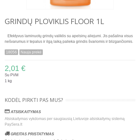
GRINDŲ PLOVIKLIS FLOOR 1L
Efektyvus laminuotų grindų valiklis su apelsinų aliejumi. Jis pašalina visus
nešvarumus ir tepalus ir ilgą laiką palieka grindis švariomis ir blizgančiomis.
18056
Nauja prekė
2,01 €
Su PVM
1 kg
KODĖL PIRKTI PAS MUS?
ATSISKAITYMAS
Atsiskaitymas vykdomas per saugiausią Lietuvoje atsiskaitymų sistemą
PaySera.lt
GREITAS PRISTATYMAS