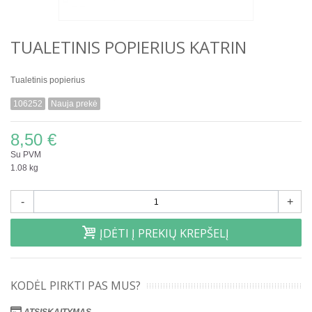
TUALETINIS POPIERIUS KATRIN
Tualetinis popierius
106252
Nauja prekė
8,50 €
Su PVM
1.08 kg
-
+
ĮDĖTI Į PREKIŲ KREPŠELĮ
KODĖL PIRKTI PAS MUS?
ATSISKAITYMAS