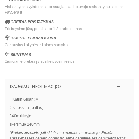
Atsiskaitymas vykdomas per saugiausią Lietuvoje atsiskaitymų sistemą
PaySera.lt
GREITAS PRISTATYMAS
Pristatysime jūsų prekės per 1-3 darbo dienas.
KOKYBĖ IR MAŽA KAINA
Geriausias kokybės ir kainos santykis.
SIUNTIMAS
Siunčiame prekes į visus lietuvos miestus.
DAUGIAU INFORMACIJOS
Katrin Gigant M,
2 sluoksniai,
baltas,
340m ritinyje,
skersmuo 240mm
*Prekės atspalvis gali skirtis nuo matomo nuotraukoje. Prekės
aprašymas yra bendro pobūdžio, jame nebūtinai yra paminėtos visos