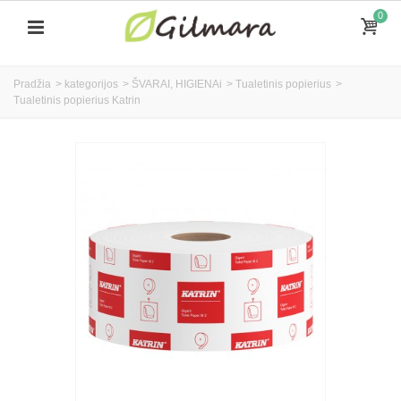
0
Pradžia
>
kategorijos
>
ŠVARAI, HIGIENAi
>
Tualetinis popierius
>
Tualetinis popierius Katrin