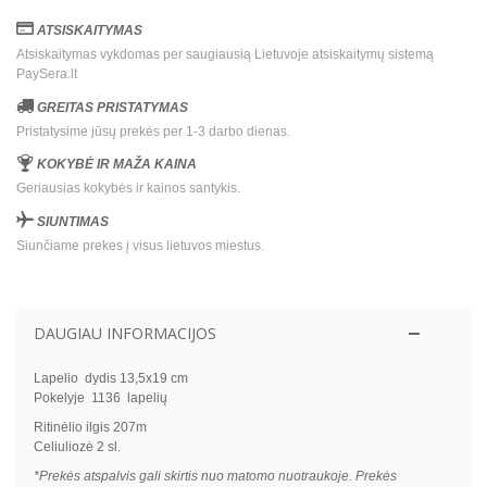
ATSISKAITYMAS
Atsiskaitymas vykdomas per saugiausią Lietuvoje atsiskaitymų sistemą
PaySera.lt
GREITAS PRISTATYMAS
Pristatysime jūsų prekės per 1-3 darbo dienas.
KOKYBĖ IR MAŽA KAINA
Geriausias kokybės ir kainos santykis.
SIUNTIMAS
Siunčiame prekes į visus lietuvos miestus.
DAUGIAU INFORMACIJOS
Lapelio dydis 13,5x19 cm
Pokelyje 1136 lapelių
Ritinėlio ilgis 207m
Celiuliozė 2 sl.
*Prekės atspalvis gali skirtis nuo matomo nuotraukoje. Prekės