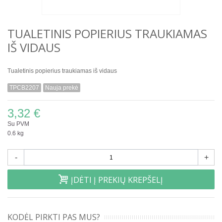
TUALETINIS POPIERIUS TRAUKIAMAS
IŠ VIDAUS
Tualetinis popierius traukiamas iš vidaus
TPCB2207
Nauja prekė
3,32 €
Su PVM
0.6 kg
-
+
ĮDĖTI Į PREKIŲ KREPŠELĮ
KODĖL PIRKTI PAS MUS?