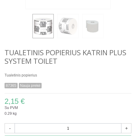
TUALETINIS POPIERIUS KATRIN PLUS
SYSTEM TOILET
Tualetinis popierius
87365
Nauja prekė
2,15 €
Su PVM
0.29 kg
-
+