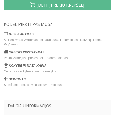
ĮDĖTI Į PREKIŲ KREPŠELĮ
KODĖL PIRKTI PAS MUS?
ATSISKAITYMAS
Atsiskaitymas vykdomas per saugiausią Lietuvoje atsiskaitymų sistemą
PaySera.lt
GREITAS PRISTATYMAS
Pristatysime jūsų prekės per 1-3 darbo dienas.
KOKYBĖ IR MAŽA KAINA
Geriausias kokybės ir kainos santykis.
SIUNTIMAS
Siunčiame prekes į visus lietuvos miestus.
DAUGIAU INFORMACIJOS