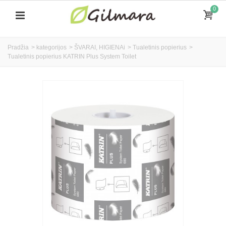
0
Pradžia
>
kategorijos
>
ŠVARAI, HIGIENAi
>
Tualetinis popierius
>
Tualetinis popierius KATRIN Plus System Toilet